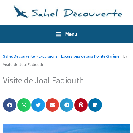
Aller
Panneau de gestion des cookies
au
contenu
Menu
Sahel Découverte
»
Excursions
»
Excursions depuis Pointe-Sarène
»
La
Visite de Joal Fadiouth
Visite de Joal Fadiouth