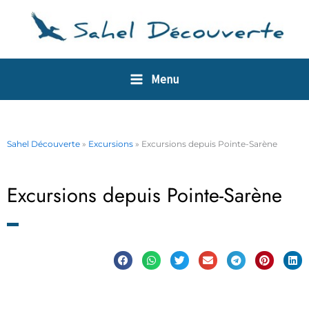
Aller
Panneau de gestion des cookies
au
contenu
Menu
Sahel Découverte
»
Excursions
»
Excursions depuis Pointe-Sarène
Excursions depuis Pointe-Sarène