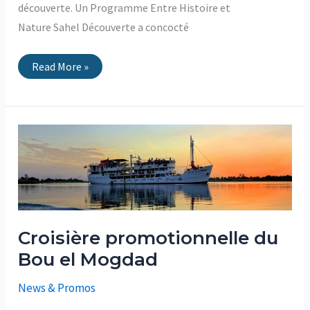
découverte. Un Programme Entre Histoire et
Nature Sahel Découverte a concocté
Read More »
Croisière
promotionnelle
du
Bou
el
Mogdad
Croisière promotionnelle du
Bou el Mogdad
News & Promos