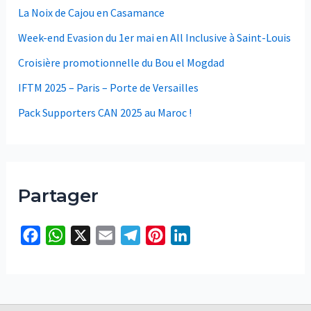
La Noix de Cajou en Casamance
Week-end Evasion du 1er mai en All Inclusive à Saint-Louis
Croisière promotionnelle du Bou el Mogdad
IFTM 2025 – Paris – Porte de Versailles
Pack Supporters CAN 2025 au Maroc !
Partager
F
W
X
E
T
P
L
a
h
m
e
i
i
c
a
a
l
n
n
e
t
i
e
t
k