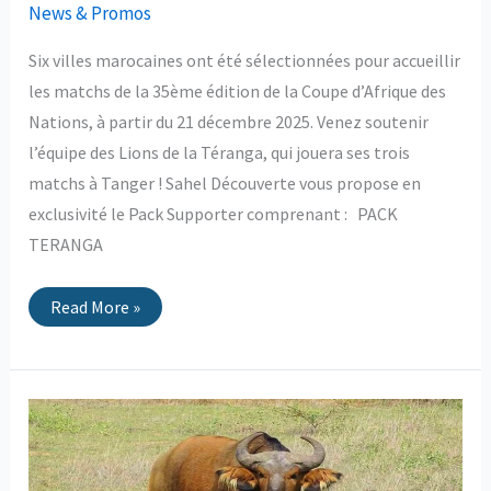
News & Promos
Six villes marocaines ont été sélectionnées pour accueillir
les matchs de la 35ème édition de la Coupe d’Afrique des
Nations, à partir du 21 décembre 2025. Venez soutenir
l’équipe des Lions de la Téranga, qui jouera ses trois
matchs à Tanger ! Sahel Découverte vous propose en
exclusivité le Pack Supporter comprenant : PACK
TERANGA
Read More »
Réserve
animalière
du
Ranch
de