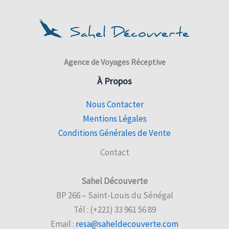
b
s
l
g
e
e
o
A
r
r
d
o
p
a
e
I
k
p
m
s
n
t
Agence de Voyages Réceptive
À Propos
Nous Contacter
Mentions Légales
Conditions Générales de Vente
Contact
Sahel Découverte
BP 266 – Saint-Louis du Sénégal
Tél : (+221) 33 961 56 89
Email :
resa@saheldecouverte.com