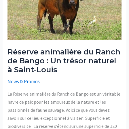
Bango
:
Un
trésor
naturel
à
Saint-
Louis
Réserve animalière du Ranch
de Bango : Un trésor naturel
à Saint-Louis
News & Promos
La Réserve animalière du Ranch de Bango est un véritable
havre de paix pour les amoureux de la nature et les
passionnés de faune sauvage. Voici ce que vous devez
savoir sur ce lieu exceptionnel à visiter : Superficie et
biodiversité : La réserve s’étend sur une superficie de 120