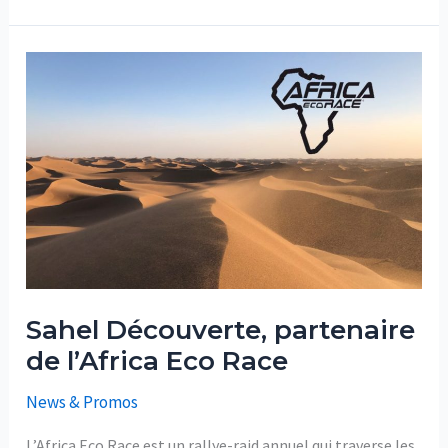
Sahel
Découverte,
partenaire
de
l’Africa
Eco
Race
Sahel Découverte, partenaire
de l’Africa Eco Race
News & Promos
L’Africa Eco Race est un rallye-raid annuel qui traverse les