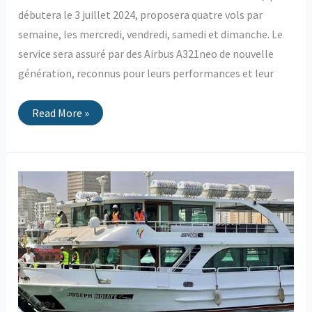
débutera le 3 juillet 2024, proposera quatre vols par
semaine, les mercredi, vendredi, samedi et dimanche. Le
service sera assuré par des Airbus A321neo de nouvelle
génération, reconnus pour leurs performances et leur
Read More »
Une
nouvelle
Chaloupe
pour
l’Île
de
Gorée