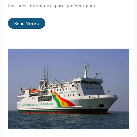
hectares, offrant un espace généreux pour
Read More »
La
liaison
maritime
Dakar-
Ziguinchor
redémarre
enfin
!