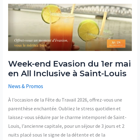
Week-
end
Evasion
du
1er
mai
en
All
Inclusive
à
Saint-
Louis
Week-end Evasion du 1er mai
en All Inclusive à Saint-Louis
News & Promos
À l’occasion de la Fête du Travail 2026, offrez-vous une
parenthèse enchantée. Oubliez le stress quotidien et
laissez-vous séduire par le charme intemporel de Saint-
Louis, l’ancienne capitale, pour un séjour de 3 jours et 2
nuits placé sous le signe de la détente et de la