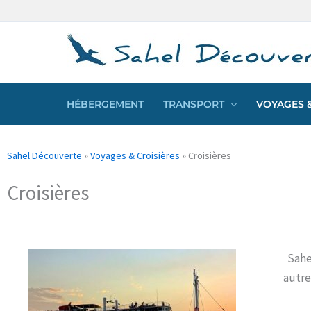
Aller
Panneau de gestion des cookies
au
contenu
HÉBERGEMENT
TRANSPORT
VOYAGES &
Sahel Découverte
»
Voyages & Croisières
»
Croisières
Croisières
Sahe
autre