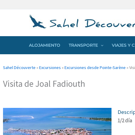
Ir
Panel de gestión de cookies
al
contenido
ALOJAMIENTO
TRANSPORTE
VIAJES Y
Sahel Découverte
»
Excursiones
»
Excursiones desde Pointe-Sarène
»
Vis
Visita de Joal Fadiouth
Descri
1/2 día