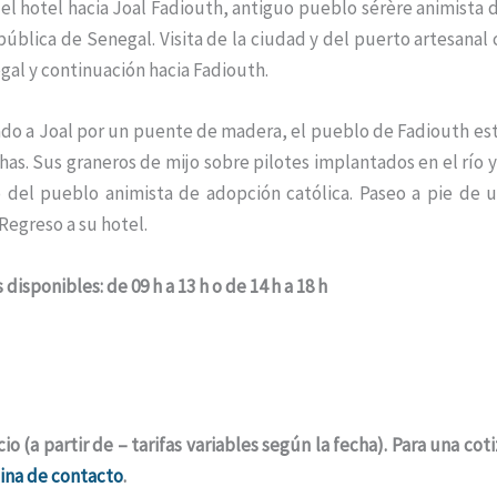
del hotel hacia Joal Fadiouth, antiguo pueblo sérère animista 
epública de Senegal. Visita de la ciudad y del puerto artesana
gal y continuación hacia Fadiouth.
do a Joal por un puente de madera, el pueblo de Fadiouth es
has. Sus graneros de mijo sobre pilotes implantados en el río 
 del pueblo animista de adopción católica. Paseo a pie de u
 Regreso a su hotel.
 disponibles: de 09 h a 13 h o de 14 h a 18 h
o (a partir de – tarifas variables según la fecha). Para una co
ina de contacto
.