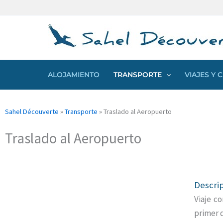
Ir
Panel de gestión de cookies
al
contenido
ALOJAMIENTO
TRANSPORTE
VIAJES Y
Sahel Découverte
»
Transporte
»
Traslado al Aeropuerto
Traslado al Aeropuerto
Descri
Viaje co
primer 