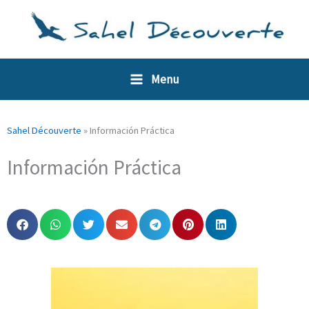
Ir
Panel de gestión de cookies
al
contenido
Menu
Sahel Découverte
»
Información Práctica
Información Práctica