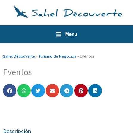
Ir
Panel de gestión de cookies
al
contenido
Menu
Sahel Découverte
»
Turismo de Negocios
»
Eventos
Eventos
Descripción