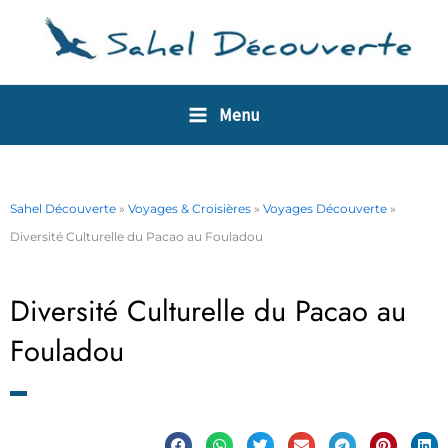
Aller
Panneau de gestion des cookies
au
contenu
Menu
Sahel Découverte
»
Voyages & Croisières
»
Voyages Découverte
»
Diversité Culturelle du Pacao au Fouladou
Diversité Culturelle du Pacao au
Fouladou