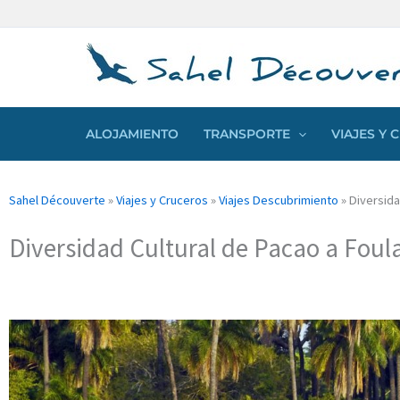
Ir
Panel de gestión de cookies
al
contenido
ALOJAMIENTO
TRANSPORTE
VIAJES Y
Sahel Découverte
»
Viajes y Cruceros
»
Viajes Descubrimiento
»
Diversida
Diversidad Cultural de Pacao a Fou