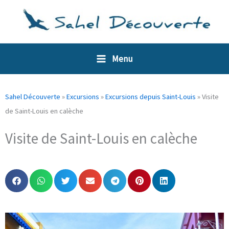
Aller
Panneau de gestion des cookies
au
contenu
Menu
Sahel Découverte
»
Excursions
»
Excursions depuis Saint-Louis
»
Visite
de Saint-Louis en calèche
Visite de Saint-Louis en calèche