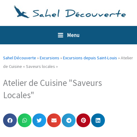
Aller
Panneau de gestion des cookies
au
contenu
Menu
Sahel Découverte
»
Excursions
»
Excursions depuis Saint-Louis
»
Atelier
de Cuisine « Saveurs locales »
Atelier de Cuisine "Saveurs
Locales"