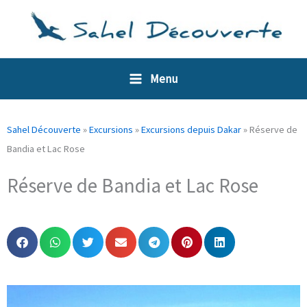
Aller
Panneau de gestion des cookies
au
contenu
Menu
Sahel Découverte
»
Excursions
»
Excursions depuis Dakar
»
Réserve de
Bandia et Lac Rose
Réserve de Bandia et Lac Rose