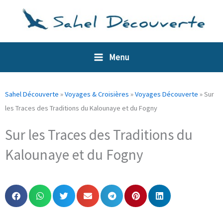
Aller
Panneau de gestion des cookies
au
contenu
Menu
Sahel Découverte
»
Voyages & Croisières
»
Voyages Découverte
»
Sur
les Traces des Traditions du Kalounaye et du Fogny
Sur les Traces des Traditions du
Kalounaye et du Fogny