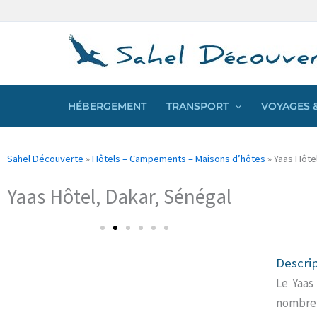
Aller
Panneau de gestion des cookies
au
contenu
HÉBERGEMENT
TRANSPORT
VOYAGES &
Sahel Découverte
»
Hôtels – Campements – Maisons d’hôtes
»
Yaas Hôte
Yaas Hôtel, Dakar, Sénégal
Descri
Le Yaas
nombreu