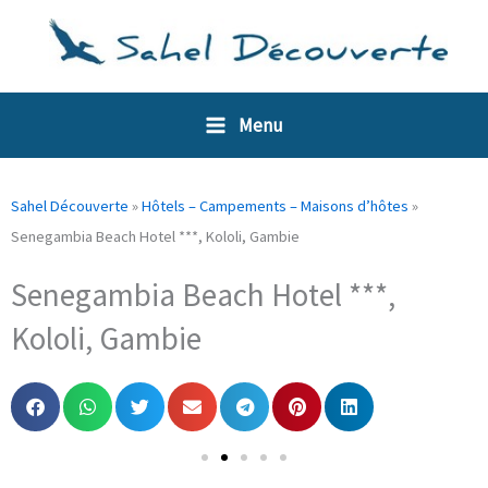
Aller
Panneau de gestion des cookies
au
contenu
Menu
Sahel Découverte
»
Hôtels – Campements – Maisons d’hôtes
»
Senegambia Beach Hotel ***, Kololi, Gambie
Senegambia Beach Hotel ***,
Kololi, Gambie