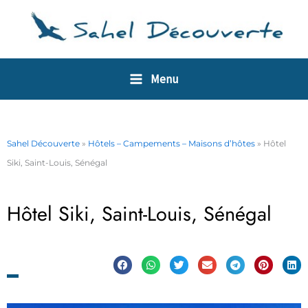
Aller
Panneau de gestion des cookies
au
contenu
Menu
Sahel Découverte
»
Hôtels – Campements – Maisons d’hôtes
»
Hôtel
Siki, Saint-Louis, Sénégal
Hôtel Siki, Saint-Louis, Sénégal