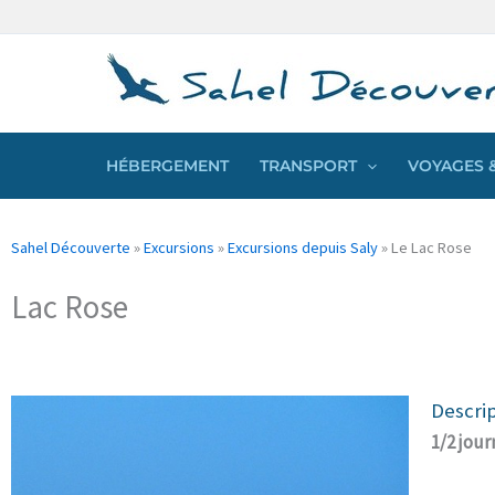
Aller
Panneau de gestion des cookies
au
contenu
HÉBERGEMENT
TRANSPORT
VOYAGES &
Sahel Découverte
»
Excursions
»
Excursions depuis Saly
»
Le Lac Rose
Lac Rose
Descri
1/2 jou