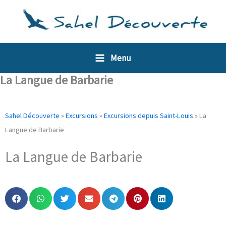
Aller
Panneau de gestion des cookies
au
contenu
Menu
La Langue de Barbarie
Sahel Découverte
»
Excursions
»
Excursions depuis Saint-Louis
»
La
Langue de Barbarie
La Langue de Barbarie