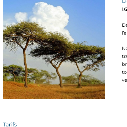
D
1/
Dé
l’
No
tr
br
to
ve
Tarifs