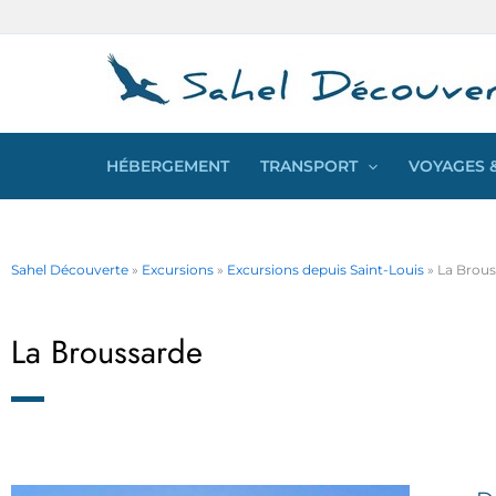
Aller
Panneau de gestion des cookies
au
contenu
HÉBERGEMENT
TRANSPORT
VOYAGES &
Sahel Découverte
»
Excursions
»
Excursions depuis Saint-Louis
»
La Brous
La Broussarde