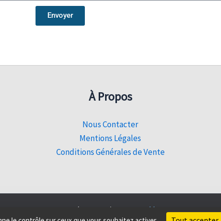
Envoyer
À Propos
Nous Contacter
Mentions Légales
Conditions Générales de Vente
© 2026 Sahel Découverte |
Site web créé par Sencyb
Tout accepter
onne le contrôle sur ceux que vous souhaitez activer