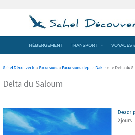
Aller
Panneau de gestion des cookies
au
contenu
HÉBERGEMENT
TRANSPORT
VOYAGES &
Sahel Découverte
»
Excursions
»
Excursions depuis Dakar
»
Le Delta du S
Delta du Saloum
Descri
2 jours