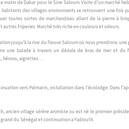
le matin de Dakar pour le Sine Saloum. Visite d’un marché he
s habitants des villages environnants se retrouvent une fois 
uer toutes sortes de marchandises allant de la pierre à bri
t autres friperies. Marché très riche en couleurs et odeurs.
ation jusqu’à la rive du fleuve Saloum où nous prendrons une 
ire une balade à travers un dédale de bras de mer et du f
s, hérons, aigrettes…
nuation vers Palmarin, installation dans l’écolodge. Dans l’a
th, ancien village sérère animiste ou est né le premier prési
us grand du Sénégal et continuation a Fadiouth.