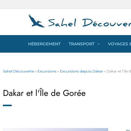
Aller
Panneau de gestion des cookies
au
contenu
HÉBERGEMENT
TRANSPORT
VOYAGES &
Sahel Découverte
»
Excursions
»
Excursions depuis Dakar
»
Dakar et l’île
Dakar et l'Île de Gorée