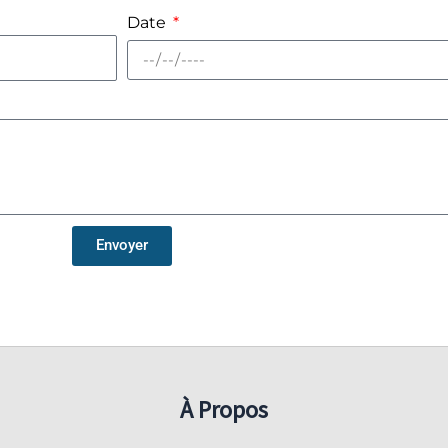
Date
Envoyer
À Propos