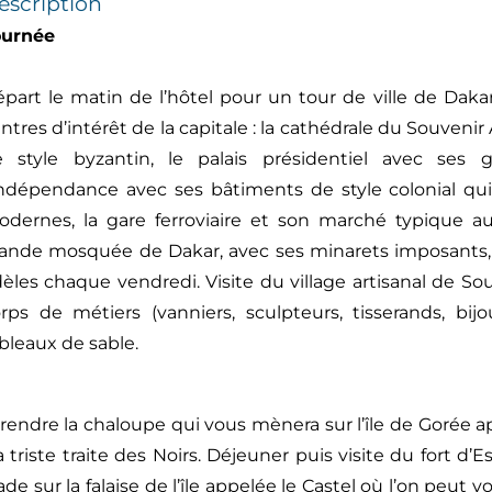
escription
ournée
part le matin de l’hôtel pour un tour de ville de Dakar,
ntres d’intérêt de la capitale : la cathédrale du Souvenir
e style byzantin, le palais présidentiel avec ses 
Indépendance avec ses bâtiments de style colonial qui 
dernes, la gare ferroviaire et son marché typique a
ande mosquée de Dakar, avec ses minarets imposants, 
dèles chaque vendredi. Visite du village artisanal de S
rps de métiers (vanniers, sculpteurs, tisserands, bij
bleaux de sable.
rendre la chaloupe qui vous mènera sur l’île de Gorée a
triste traite des Noirs. Déjeuner puis visite du fort d’Es
ade sur la falaise de l’île appelée le Castel où l’on peu