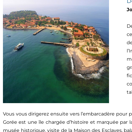
D
J
Dé
ce
d
l’
mo
gr
fi
co
ta
Vous vous dirigerez ensuite vers l’embarcadère pour p
Gorée est une île chargée d’histoire et marquée par la 
musée historique, visite de la Maison des Esclaves, bal