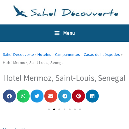
Ir
Panel de gestión de cookies
al
contenido
Menu
Sahel Découverte
»
Hoteles – Campamentos – Casas de huéspedes
»
Hotel Mermoz, Saint-Louis, Senegal
Hotel Mermoz, Saint-Louis, Senegal