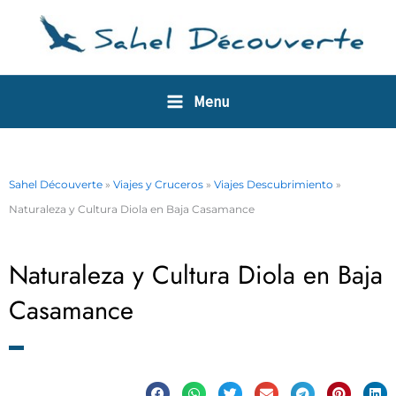
Ir
Panel de gestión de cookies
al
contenido
Menu
Sahel Découverte
»
Viajes y Cruceros
»
Viajes Descubrimiento
»
Naturaleza y Cultura Diola en Baja Casamance
Naturaleza y Cultura Diola en Baja
Casamance