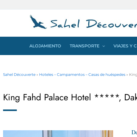
Ir
Panel de gestión de cookies
al
contenido
ALOJAMIENTO
TRANSPORTE
VIAJES Y
Sahel Découverte
»
Hoteles – Campamentos – Casas de huéspedes
»
King
King Fahd Palace Hotel *****, Dak
De