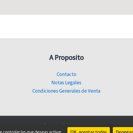
A Proposito
Contacto
Notas Legales
Condiciones Generales de Venta
© 2026 Sahel Découverte |
Sitio web creado por Sencyb
OK, aceptar todas
Denegar 
e controlar las que deseas activar