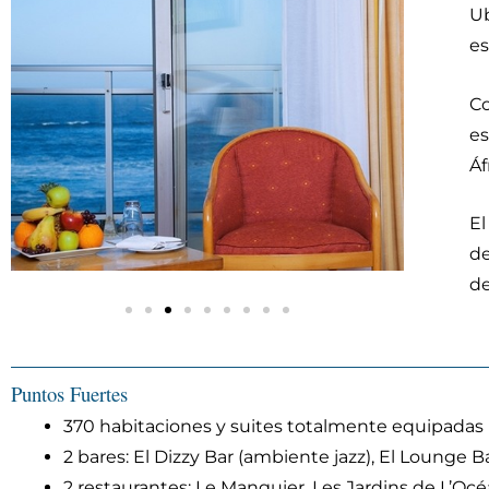
Ub
es
Co
es
Áf
El
de
de
Puntos Fuertes
370 habitaciones y suites totalmente equipadas
2 bares: El Dizzy Bar (ambiente jazz), El Lounge B
2 restaurantes: Le Manguier, Les Jardins de L’Oc