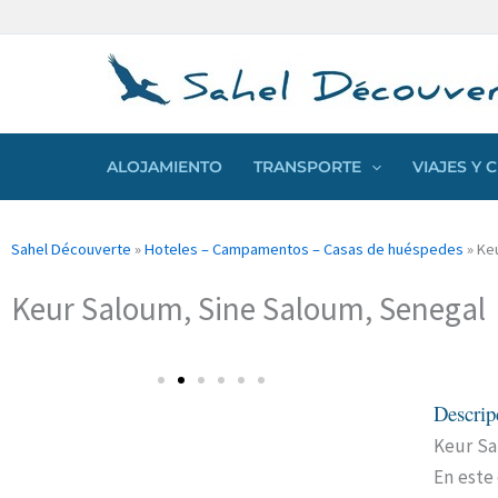
Ir
Panel de gestión de cookies
al
contenido
ALOJAMIENTO
TRANSPORTE
VIAJES Y
Sahel Découverte
»
Hoteles – Campamentos – Casas de huéspedes
»
Ke
Keur Saloum, Sine Saloum, Senegal
Descrip
Keur Sa
En este 