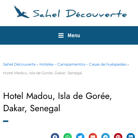
Ir
Panel de gestión de cookies
al
contenido
Menu
Sahel Découverte
»
Hoteles – Campamentos – Casas de huéspedes
»
Hotel Madou, Isla de Gorée, Dakar, Senegal
Hotel Madou, Isla de Gorée,
Dakar, Senegal