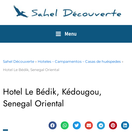
Ir
Panel de gestión de cookies
al
contenido
Menu
Sahel Découverte
»
Hoteles – Campamentos – Casas de huéspedes
»
Hotel Le Bédik, Senegal Oriental
Hotel Le Bédik, Kédougou,
Senegal Oriental