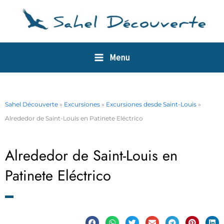
Ir
Panel de gestión de cookies
al
contenido
Menu
Sahel Découverte
»
Excursiones
»
Excursiones desde Saint-Louis
»
Alrededor de Saint-Louis en Patinete Eléctrico
Alrededor de Saint-Louis en
Patinete Eléctrico